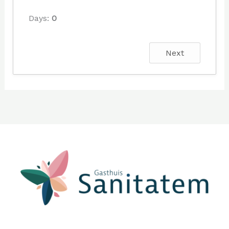
Days:
0
Next