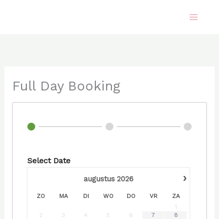
Ga
naar
de
inhoud
Full Day Booking
Select Date
›
augustus
2026
ZO
MA
DI
WO
DO
VR
ZA
1
2
3
4
5
6
7
8