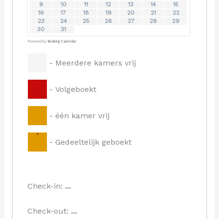
9
10
11
12
13
14
15
16
17
18
19
20
21
22
23
24
25
26
27
28
29
30
31
Powered by
Booking Calendar
-
Meerdere kamers vrij
-
Volgeboekt
-
één kamer vrij
·
-
Gedeeltelijk geboekt
Check-in:
...
Check-out:
...